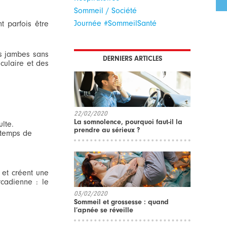
Sommeil / Société
Journée #SommeilSanté
t parfois être
s jambes sans
DERNIERS ARTICLES
culaire et des
22/02/2020
La somnolence, pourquoi faut-il la
lte.
prendre au sérieux ?
 temps de
 et créent une
rcadienne : le
03/02/2020
Sommeil et grossesse : quand
l’apnée se réveille