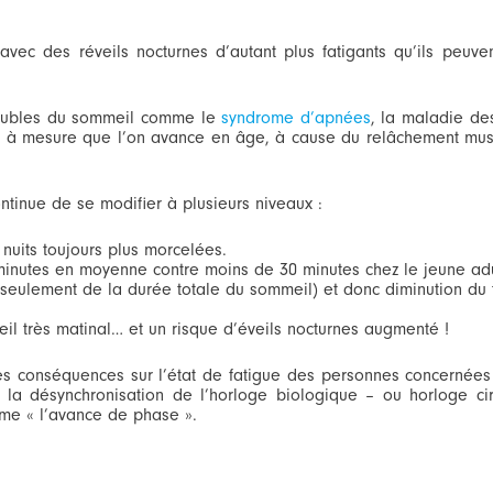
ec des réveils nocturnes d’autant plus fatigants qu’ils peuven
troubles du sommeil comme le
syndrome d’apnées
, la maladie de
t à mesure que l’on avance en âge, à cause du relâchement mus
ntinue de se modifier à plusieurs niveaux :
nuits toujours plus morcelées.
nutes en moyenne contre moins de 30 minutes chez le jeune adu
seulement de la durée totale du sommeil) et donc diminution du
il très matinal… et un risque d’éveils nocturnes augmenté !
es conséquences sur l’état de fatigue des personnes concernées
e la désynchronisation de l’horloge biologique – ou horloge ci
me « l’avance de phase ».