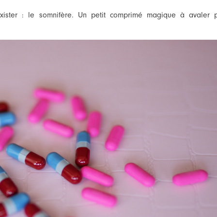
xister : le somnifère. Un petit comprimé magique à avaler p