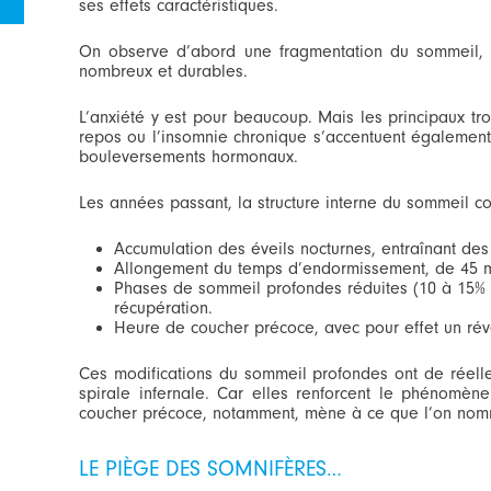
ses effets caractéristiques.
On observe d’abord une fragmentation du sommeil, av
nombreux et durables.
L’anxiété y est pour beaucoup. Mais les principaux 
repos ou l’insomnie chronique s’accentuent égalemen
bouleversements hormonaux.
Les années passant, la structure interne du sommeil co
Accumulation des éveils nocturnes, entraînant des 
Allongement du temps d’endormissement, de 45 mi
Phases de sommeil profondes réduites (10 à 15% 
récupération.
Heure de coucher précoce, avec pour effet un réve
Ces modifications du sommeil profondes ont de réell
spirale infernale. Car elles renforcent le phénomèn
coucher précoce, notamment, mène à ce que l’on nom
LE PIÈGE DES SOMNIFÈRES…