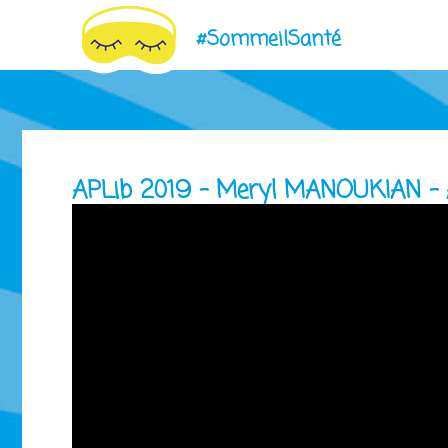
#SommeilSanté
Jump
to
navigation
APLib 2019 - Meryl MANOUKIAN - A