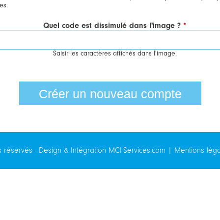
es.
Quel code est dissimulé dans l'image ?
*
Saisir les caractères affichés dans l'image.
s réservés - Design & Intégration
MCI-Services.com
|
Mentions lég