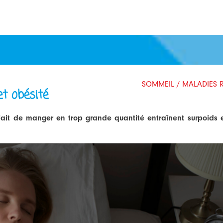
SOMMEIL / MALADIES R
et obésité
 fait de manger en trop grande quantité entraînent surpoids e
T_OBESITE.PNG