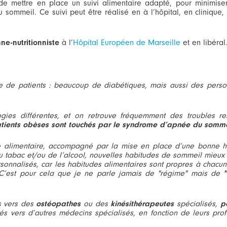
 de mettre en place un suivi alimentaire adapté, pour minimiser
 sommeil. Ce suivi peut être réalisé en à l’hôpital, en clinique,
nne-nutritionniste
à l’
Hôpital Européen de Marseille
et en libéral
pe de patients : beaucoup de diabétiques, mais aussi des perso
ies différentes, et on retrouve fréquemment des troubles res
atients obèses sont touchés par le syndrome d’apnée du somme
e alimentaire, accompagné par la mise en place d’une bonne h
du tabac et/ou de l’alcool, nouvelles habitudes de sommeil mieux
 personnalisés, car les habitudes alimentaires sont propres à chac
… C’est pour cela que je ne parle jamais de "régime" mais de
és vers des
ostéopathes
ou des
kinésithérapeutes
spécialisés,
p
és vers d’autres médecins spécialisés, en fonction de leurs profi