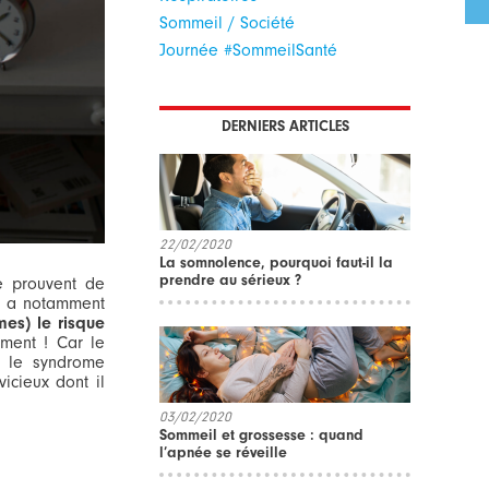
Sommeil / Société
Journée #SommeilSanté
DERNIERS ARTICLES
22/02/2020
La somnolence, pourquoi faut-il la
prendre au sérieux ?
e prouvent de
e
a notamment
es) le risque
ement ! Car le
me le syndrome
icieux dont il
03/02/2020
Sommeil et grossesse : quand
l’apnée se réveille