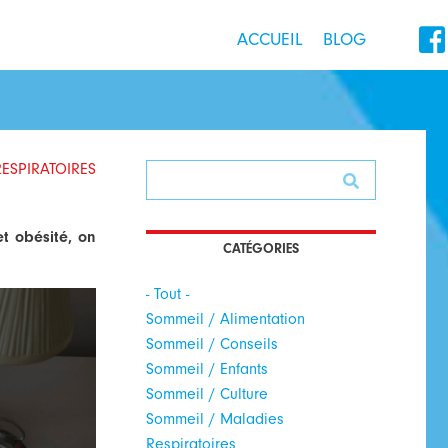

ACCUEIL
BLOG
ESPIRATOIRES
t obésité, on
CATÉGORIES
- Tout -
Sommeil / Alimentation
Sommeil / Conseils
Sommeil / Enfants
Sommeil / Culture
Sommeil / Maladies
Respiratoires