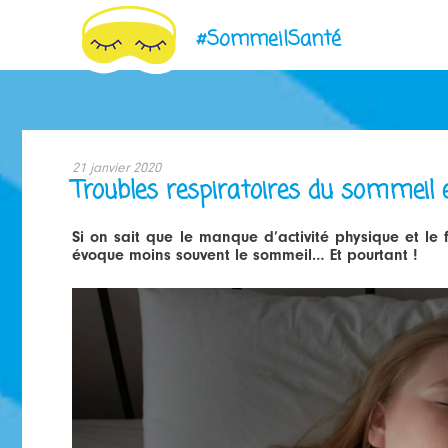
#SommeilSanté
Jump
to
21 janvier 2020
navigation
Troubles respiratoires du sommeil 
Si on sait que le manque d’activité physique et le
évoque moins souvent le sommeil… Et pourtant !
TROUBLES_RESPIRATOIRES_DU_SOMMEIL_E