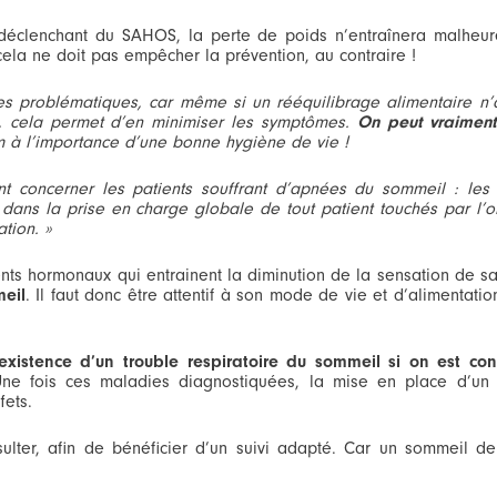
eur déclenchant du SAHOS, la perte de poids n’entraînera malhe
la ne doit pas empêcher la prévention, au contraire !
à ces problématiques, car même si un rééquilibrage alimentaire n’
, cela permet d’en minimiser les symptômes.
On peut vraiment
 à l’importance d’une bonne hygiène de vie !
nt concerner les patients souffrant d’apnées du sommeil : les
r dans la prise en charge globale de tout patient touchés par l’o
tion. »
nts hormonaux qui entrainent la diminution de la sensation de sa
meil
. Il faut donc être attentif à son mode de vie et d’alimentati
l’existence d’un trouble respiratoire du sommeil si on est co
Une fois ces maladies diagnostiquées, la mise en place d’un 
fets.
lter, afin de bénéficier d’un suivi adapté. Car un sommeil de 