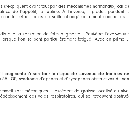
s s’expliquent avant tout par des mécanismes hormonaux, car c’
ice de l’appétit, la leptine. À l’inverse, il produit pendant 
rop courtes et un temps de veille allongé entrainent donc une su
is que la sensation de faim augmente... Peut-être l’avez-vous d
lorsque l’on se sent particulièrement fatigué. Avec en prime
l, augmente à son tour le risque de survenue de troubles res
 du SAHOS, syndrome d’apnées et d’hypopnées obstructives du so
 sommeil sont mécaniques : l’excédent de graisse localisé au niv
étrécissement des voies respiratoires, qui se retrouvent obstru