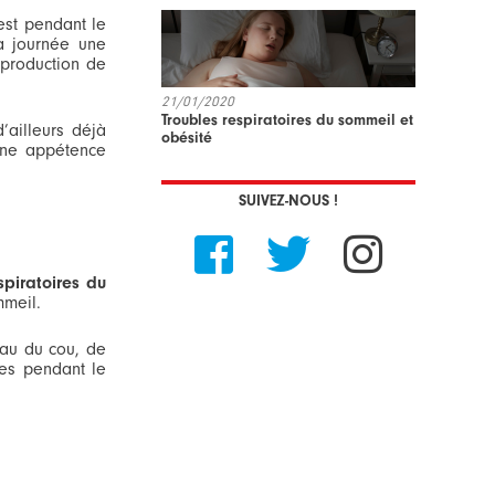
est pendant le
la journée une
rproduction de
21/01/2020
Troubles respiratoires du sommeil et
’ailleurs déjà
obésité
 une appétence
SUIVEZ-NOUS !



piratoires du
mmeil.
eau du cou, de
ées pendant le