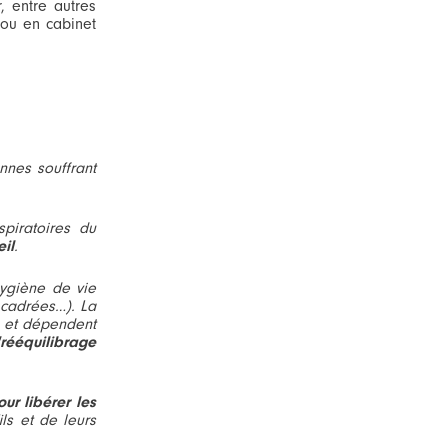
, entre autres
 ou en cabinet
.
nnes souffrant
piratoires du
il
.
ygiène de vie
 cadrées…). La
un et dépendent
"rééquilibrage
our libérer les
ls et de leurs