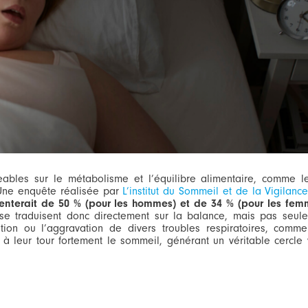
les sur le métabolisme et l’équilibre alimentaire, comme l
Une enquête réalisée par
L’institut du Sommeil et de la Vigilanc
terait de 50 % (pour les hommes) et de 34 % (pour les femm
se traduisent donc directement sur la balance, mais pas seul
rition ou l’aggravation de divers troubles respiratoires, com
 leur tour fortement le sommeil, générant un véritable cercle v