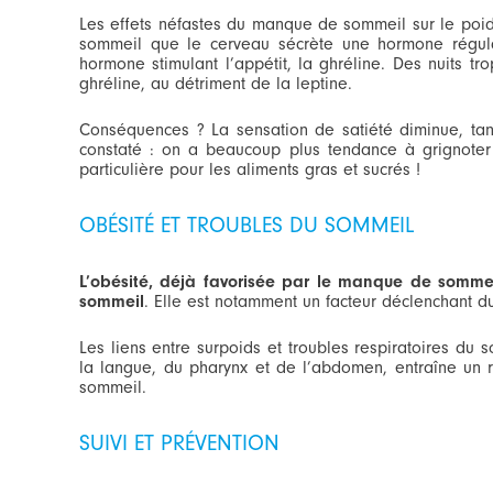
Les effets néfastes du manque de sommeil sur le poid
sommeil que le cerveau sécrète une hormone régulatr
hormone stimulant l’appétit, la ghréline. Des nuits t
ghréline, au détriment de la leptine.
Conséquences ? La sensation de satiété diminue, tand
constaté : on a beaucoup plus tendance à grignoter 
particulière pour les aliments gras et sucrés !
OBÉSITÉ ET TROUBLES DU SOMMEIL
L’obésité, déjà favorisée par le manque de sommei
sommeil
. Elle est notamment un facteur déclenchant
Les liens entre surpoids et troubles respiratoires du
la langue, du pharynx et de l’abdomen, entraîne un r
sommeil.
SUIVI ET PRÉVENTION